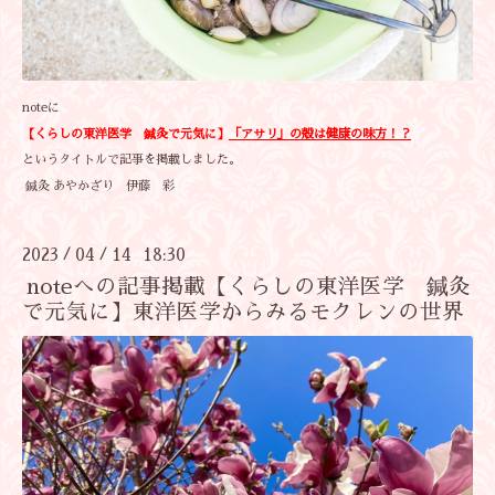
noteに
【くらしの東洋医学 鍼灸で元気に】
「アサリ」の殻は健康の味方！？
というタイトルで記事を掲載しました。
鍼灸 あやかざり 伊藤 彩
2023
04
14 18:30
/
/
noteへの記事掲載【くらしの東洋医学 鍼灸
で元気に】東洋医学からみるモクレンの世界