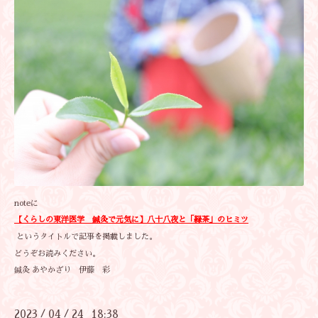
noteに
【くらしの東洋医学 鍼灸で元気に】八十八夜と「緑茶」のヒミツ
というタイトルで記事を掲載しました。
どうぞお読みください。
鍼灸 あやかざり 伊藤 彩
2023
04
24 18:38
/
/