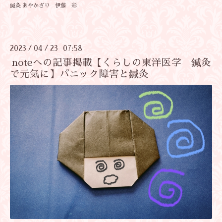
鍼灸 あやかざり 伊藤 彩
2023
04
23 07:58
/
/
noteへの記事掲載【くらしの東洋医学 鍼灸
で元気に】パニック障害と鍼灸