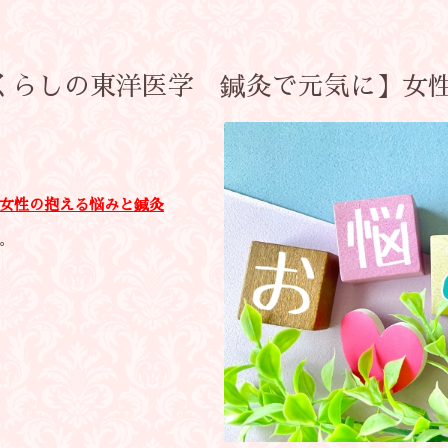
【くらしの東洋医学 鍼灸で元気に】女
女性の抱える悩みと鍼灸
。