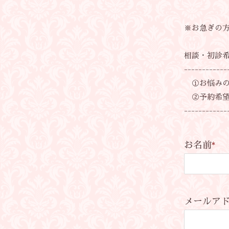
※お急ぎの方
相談・初診
------------
①お悩みの
②予約希望
------------
お名前
*
メールア