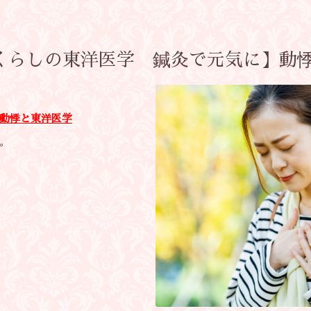
【くらしの東洋医学 鍼灸で元気に】動
動悸
と東洋医学
。