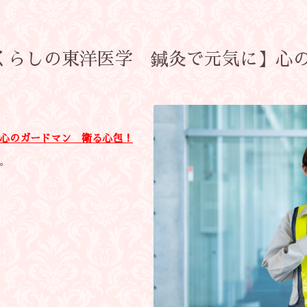
【くらしの東洋医学 鍼灸で元気に】心
心のガードマン 衛る心包！
。