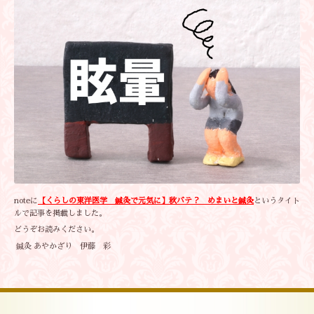
noteに
【くらしの東洋医学 鍼灸で元気に】秋バテ？ めまいと鍼灸
というタイト
ルで記事を掲載しました。
どうぞお読みください。
鍼灸 あやかざり 伊藤 彩